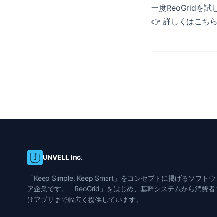
一度ReoGridを
👉 詳しくはこち
UNVELL Inc.
「Keep Simple, Keep Smart」をコンセプトに掲げるソフト
ア企業です。「ReoGrid」をはじめ、基幹システムから消費者
けアプリまで幅広く提供しています。