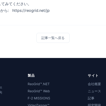
試してみてください。
らから:
https://reogrid.net/
jp
記事一覧へ戻る
製品
サイト
ReoGrid™.NET
会社概要
ウェ
ReoGrid™ Web
ニュース
向
F-2 MISSIONS
記事
VideoTagger™
研究開発