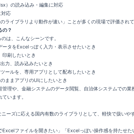
.xlsx）の読み込み・編集に対応
Fに対応
イクのライブラリより動作が速い」ことが多くの現場で評価され
るの？
躍するのは、こんなシーンです。
ータをExcelっぽく入力・表示させたいとき
、印刷したいとき
ルを出力、読み込みたいとき
いたツールを、専用アプリとして配布したいとき
がそのままアプリのUIにしたいとき
程管理や、金融システムのデータ閲覧、自治体システムでの業
れています。
そんなニーズに応える国内有数のライブラリとして、軽快で扱いや
Excelファイルを開きたい」「Excelっぽい操作感を持たせ