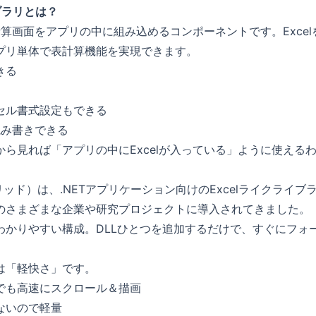
イブラリとは？
表計算画面をアプリの中に組み込めるコンポーネントです。Exce
プリ単体で表計算機能を実現できます。
きる
セル書式設定もできる
を読み書きできる
ら見れば「アプリの中にExcelが入っている」ように使える
グリッド）は、.NETアプリケーション向けのExcelライクライブ
のさまざまな企業や研究プロジェクトに導入されてきました。
わかりやすい構成。DLLひとつを追加するだけで、すぐにフォ
。
は「軽快さ」です。
でも高速にスクロール＆描画
ないので軽量