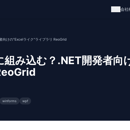
製品
会社
向けの"Excelライク"ライブラリ ReoGrid
に組み込む？.NET開発者向け
oGrid
winforms
wpf