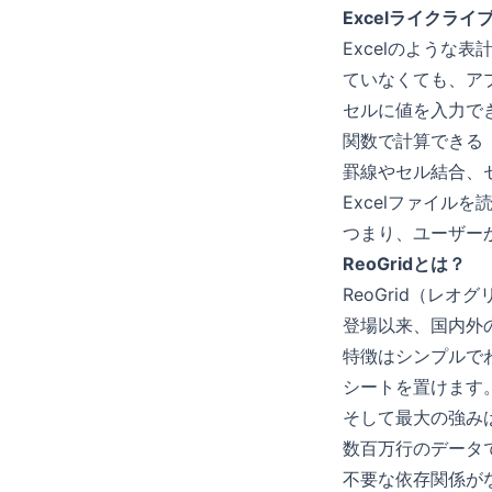
Excelライクラ
Excelのような
ていなくても、ア
セルに値を入力で
関数で計算できる
罫線やセル結合、
Excelファイル
つまり、ユーザーか
ReoGridとは？
ReoGrid（レオ
登場以来、国内外
特徴はシンプルで
シートを置けます
そして最大の強み
数百万行のデータ
不要な依存関係が