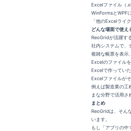
Excelファイル（
WinFormsとWP
「他のExcelラ
どんな場面で使え
ReoGridが活
社内システムで、デ
複雑な帳票を表示
Excelのファイ
Excelで作って
Excelファイル
例えば製造業の工
まな分野で活用さ
まとめ
ReoGridは、
います。
もし「アプリの中で